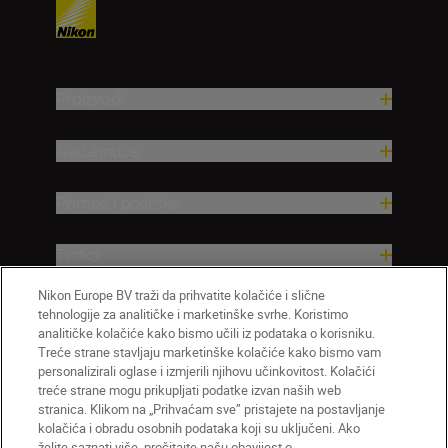
Proizvodi
Nadahnuće
Pomoć i podrška
Tvrtka
Nikon Europe BV traži da prihvatite kolačiće i slične
tehnologije za analitičke i marketinške svrhe. Koristimo
analitičke kolačiće kako bismo učili iz podataka o korisniku.
Treće strane stavljaju marketinške kolačiće kako bismo vam
personalizirali oglase i izmjerili njihovu učinkovitost. Kolačići
treće strane mogu prikupljati podatke izvan naših web
stranica. Klikom na „Prihvaćam sve” pristajete na postavljanje
kolačića i obradu osobnih podataka koji su uključeni. Ako
želite saznati više, pročitajte našu obavijest o