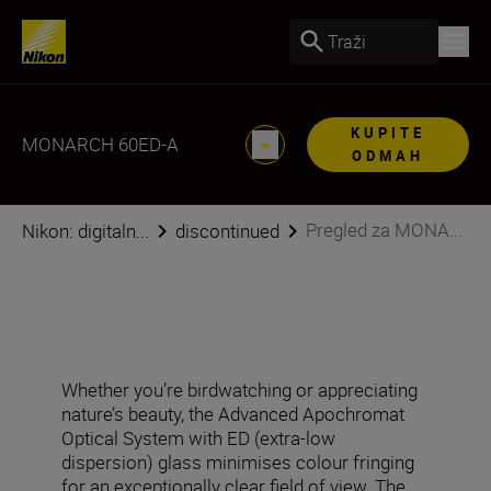
Traži
KUPITE
MONARCH 60ED-A
ODMAH
Pregled za MONA...
Nikon: digitaln...
discontinued
Whether you’re birdwatching or appreciating
nature’s beauty, the Advanced Apochromat
Optical System with ED (extra-low
dispersion) glass minimises colour fringing
for an exceptionally clear field of view. The