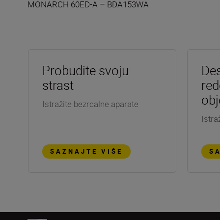
MONARCH 60ED-A – BDA153WA
Probudite svoju
Des
strast
red
obj
Istražite bezrcalne aparate
Istra
SAZNAJTE VIŠE
S