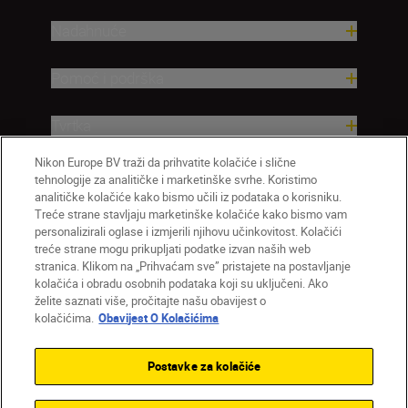
Nadahnuće
Pomoć i podrška
Tvrtka
Nikon Europe BV traži da prihvatite kolačiće i slične
tehnologije za analitičke i marketinške svrhe. Koristimo
analitičke kolačiće kako bismo učili iz podataka o korisniku.
Treće strane stavljaju marketinške kolačiće kako bismo vam
personalizirali oglase i izmjerili njihovu učinkovitost. Kolačići
treće strane mogu prikupljati podatke izvan naših web
stranica. Klikom na „Prihvaćam sve” pristajete na postavljanje
kolačića i obradu osobnih podataka koji su uključeni. Ako
želite saznati više, pročitajte našu obavijest o
HR
Nikon Sites
kolačićima.
Obavijest O Kolačićima
Obratite nam se
Obavijest o zaštiti privatnosti
Uvjeti upotrebe
Obavijest o kolačićima
Postavke za kolačiće
Postavke kolačića
© 2026 Nikon