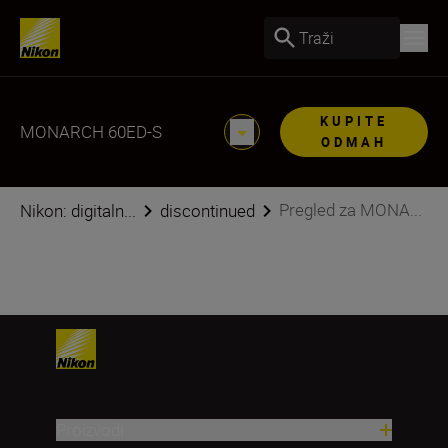
Traži
KUPITE
MONARCH 60ED-S
ODMAH
Pregled za MONA...
Nikon: digitaln...
discontinued
Proizvodi