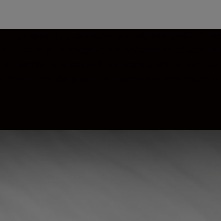
za regulaciju perspektive, ovaj objektiv podiže fleksi
iju, izrađen je za fotografe s istančanim osjećajem za 
ili u kombinaciji, kao kod fotoaparata velikog format
buhvatite veći dio građevine i eliminirate nepotrebno iz