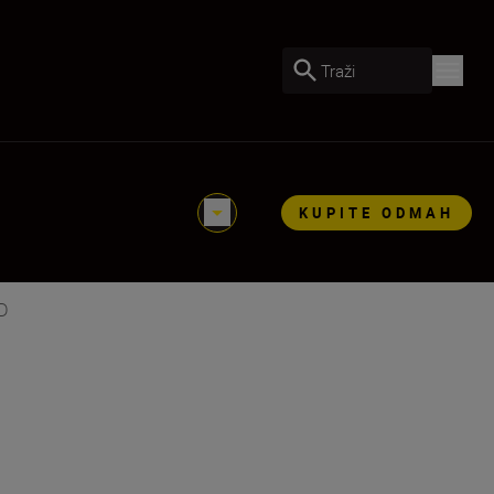
Traži
KUPITE ODMAH
D