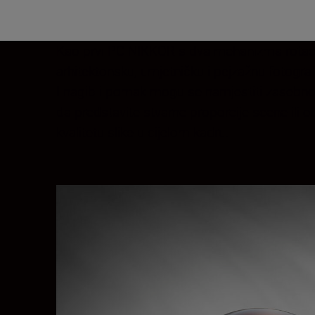
Kao prvi PC-NIKKOR s dva mehanizma rotacije 
arhitektonsku, umjetničku i pejzažnu fotograf
I nagib i pomak mogu se namjestiti zasebno 
da predstavite stvarne proporcije scene ili o
kvalitetu slike u cijelom kadru.