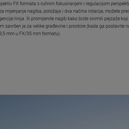
bjektiv FX formata s ručnim fokusiranjem i regulacijom perspekti
mijenjanje nagiba, položaja i dva načina rotacije, možete prec
cije linija. Ili promijenite nagib kako biste snimili pejzaže koj
 savršen je za velike građevine i prostore (kada ga postavite na
 28,5 mm u FX/35 mm formatu).