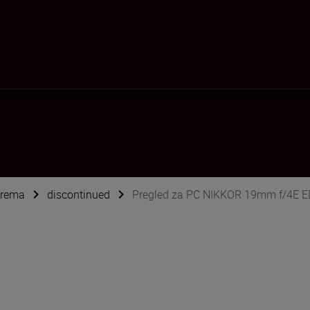
oprema
discontinued
Pregled za PC NIKKOR 19mm f/4E E