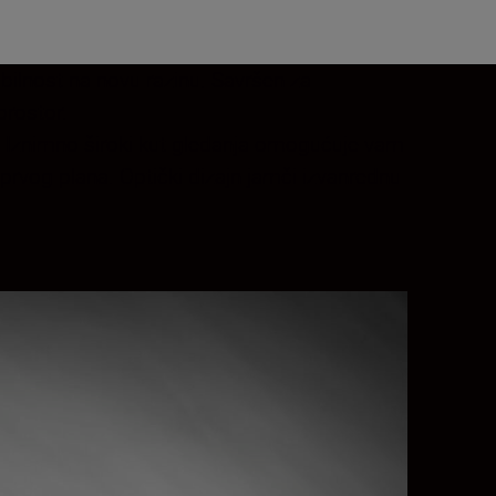
bilnost na novu razinu. Savršen za
prostor.
a. Iznimno široki kut gledanja omogućuje vam
 prvog plana. Optički dizajn jamči izvanrednu