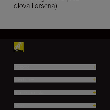
olova i arsena)
Proizvodi
Nadahnuće
Pomoć i podrška
Tvrtka