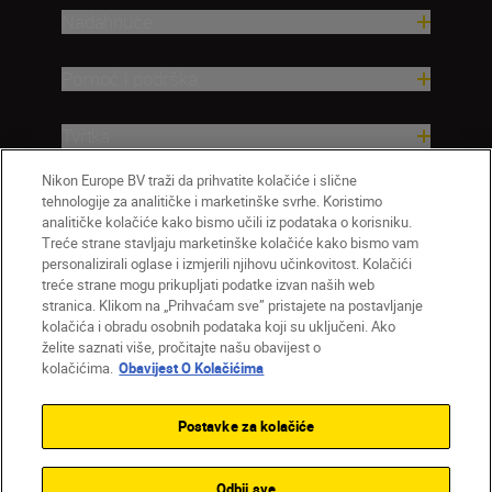
Nadahnuće
Pomoć i podrška
Tvrtka
Nikon Europe BV traži da prihvatite kolačiće i slične
tehnologije za analitičke i marketinške svrhe. Koristimo
analitičke kolačiće kako bismo učili iz podataka o korisniku.
Treće strane stavljaju marketinške kolačiće kako bismo vam
personalizirali oglase i izmjerili njihovu učinkovitost. Kolačići
treće strane mogu prikupljati podatke izvan naših web
stranica. Klikom na „Prihvaćam sve” pristajete na postavljanje
kolačića i obradu osobnih podataka koji su uključeni. Ako
želite saznati više, pročitajte našu obavijest o
HR
Nikon Sites
kolačićima.
Obavijest O Kolačićima
Obratite nam se
Obavijest o zaštiti privatnosti
Uvjeti upotrebe
Obavijest o kolačićima
Postavke za kolačiće
Postavke kolačića
© 2026 Nikon
Odbij sve