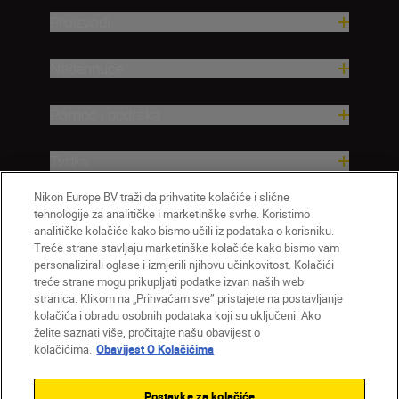
Proizvodi
Nadahnuće
Pomoć i podrška
Tvrtka
Nikon Europe BV traži da prihvatite kolačiće i slične
tehnologije za analitičke i marketinške svrhe. Koristimo
analitičke kolačiće kako bismo učili iz podataka o korisniku.
Treće strane stavljaju marketinške kolačiće kako bismo vam
personalizirali oglase i izmjerili njihovu učinkovitost. Kolačići
treće strane mogu prikupljati podatke izvan naših web
stranica. Klikom na „Prihvaćam sve” pristajete na postavljanje
kolačića i obradu osobnih podataka koji su uključeni. Ako
želite saznati više, pročitajte našu obavijest o
HR
Nikon Sites
kolačićima.
Obavijest O Kolačićima
Obratite nam se
Obavijest o zaštiti privatnosti
Uvjeti upotrebe
Obavijest o kolačićima
Postavke za kolačiće