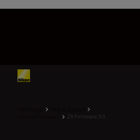
1. Firmver za Profoto A10 mora biti
ažuriran na najnoviju verziju. Pojedinosti
potražite na web-mjestu tvrtke Profoto.
2. Pretvorene HEIF slike ne spremaju se na
memorijsku karticu.
Homepage
Help & Support
Z8 Firmware 3.0...
Nikon Z Firmwar...