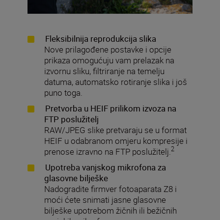
Fleksibilnija reprodukcija slika
Nove prilagođene postavke i opcije
prikaza omogućuju vam prelazak na
izvornu sliku, filtriranje na temelju
datuma, automatsko rotiranje slika i još
puno toga.
Pretvorba u HEIF prilikom izvoza na
FTP poslužitelj
RAW/JPEG slike pretvaraju se u format
HEIF u odabranom omjeru kompresije i
2
prenose izravno na FTP poslužitelj.
Upotreba vanjskog mikrofona za
glasovne bilješke
Nadogradite firmver fotoaparata Z8 i
moći ćete snimati jasne glasovne
bilješke upotrebom žičnih ili bežičnih