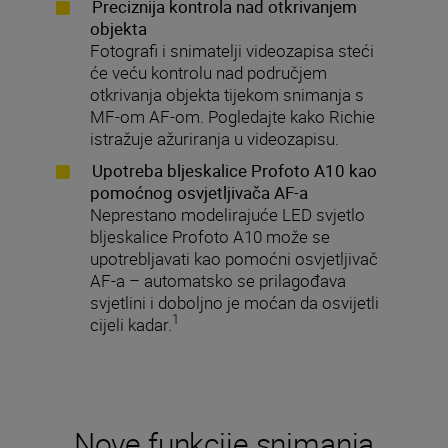
Preciznija kontrola nad otkrivanjem
objekta
Fotografi i snimatelji videozapisa steći
će veću kontrolu nad područjem
otkrivanja objekta tijekom snimanja s
MF-om AF-om. Pogledajte kako Richie
istražuje ažuriranja u videozapisu.
Upotreba bljeskalice Profoto A10 kao
pomoćnog osvjetljivača AF-a
Neprestano modelirajuće LED svjetlo
bljeskalice Profoto A10 može se
upotrebljavati kao pomoćni osvjetljivač
AF-a – automatsko se prilagođava
svjetlini i doboljno je moćan da osvijetli
1
cijeli kadar.
Nove funkcije snimanja