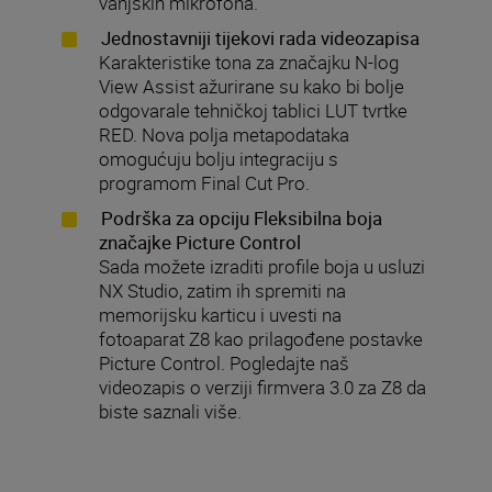
vanjskih mikrofona.
Jednostavniji tijekovi rada videozapisa
Karakteristike tona za značajku N-log
View Assist ažurirane su kako bi bolje
odgovarale tehničkoj tablici LUT tvrtke
RED. Nova polja metapodataka
omogućuju bolju integraciju s
programom Final Cut Pro.
Podrška za opciju Fleksibilna boja
značajke Picture Control
Sada možete izraditi profile boja u usluzi
NX Studio, zatim ih spremiti na
memorijsku karticu i uvesti na
fotoaparat Z8 kao prilagođene postavke
Picture Control. Pogledajte naš
videozapis o verziji firmvera 3.0 za Z8 da
biste saznali više.