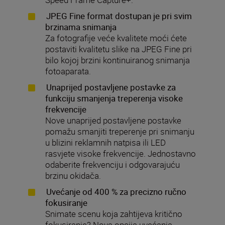
JPEG Fine format dostupan je pri svim
brzinama snimanja
Za fotografije veće kvalitete moći ćete
postaviti kvalitetu slike na JPEG Fine pri
bilo kojoj brzini kontinuiranog snimanja
fotoaparata.
Unaprijed postavljene postavke za
funkciju smanjenja treperenja visoke
frekvencije
Nove unaprijed postavljene postavke
pomažu smanjiti treperenje pri snimanju
u blizini reklamnih natpisa ili LED
rasvjete visoke frekvencije. Jednostavno
odaberite frekvenciju i odgovarajuću
brzinu okidača.
Uvećanje od 400 % za precizno ručno
fokusiranje
Snimate scenu koja zahtijeva kritično
fokusiranje? Nova opcija uvećanja