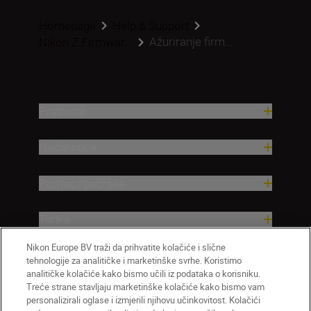
Homepage
Help & Support
Ažuriranje firm...
Nikon Z Firmwar...
Proizvodi
Nadahnuće
Pomoć i podrška
Tvrtka
Nikon Europe BV traži da prihvatite kolačiće i slične
tehnologije za analitičke i marketinške svrhe. Koristimo
analitičke kolačiće kako bismo učili iz podataka o korisniku.
Treće strane stavljaju marketinške kolačiće kako bismo vam
personalizirali oglase i izmjerili njihovu učinkovitost. Kolačići