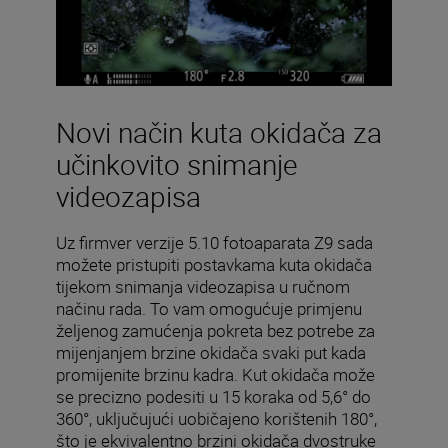
Novi način kuta okidača za
učinkovito snimanje
videozapisa
Uz firmver verzije 5.10 fotoaparata Z9 sada
možete pristupiti postavkama kuta okidača
tijekom snimanja videozapisa u ručnom
načinu rada. To vam omogućuje primjenu
željenog zamućenja pokreta bez potrebe za
mijenjanjem brzine okidača svaki put kada
promijenite brzinu kadra. Kut okidača može
se precizno podesiti u 15 koraka od 5,6° do
360°, uključujući uobičajeno korištenih 180°,
što je ekvivalentno brzini okidača dvostruke