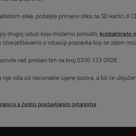
itetom slike, pošaljite primjere slika na SD kartici il
 kojoj drugoj usluzi koju možemo ponuditi,
kontaktirajte 
 obavještavamo o situaciji popravka koji se zatim m
 nazovite naš predani tim na broj 0330 123 0928.
 nije viša od nacionalne cijene poziva, a bit će uključen
tranicu s često postavljanim pitanjima
.