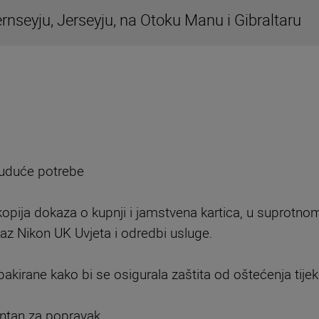
rnseyju, Jerseyju, na Otoku Manu i Gibraltaru
 buduće potrebe
 kopija dokaza o kupnji i jamstvena kartica, u suprotn
az Nikon UK Uvjeta i odredbi usluge.
pakirane kako bi se osigurala zaštita od oštećenja tij
antan za popravak