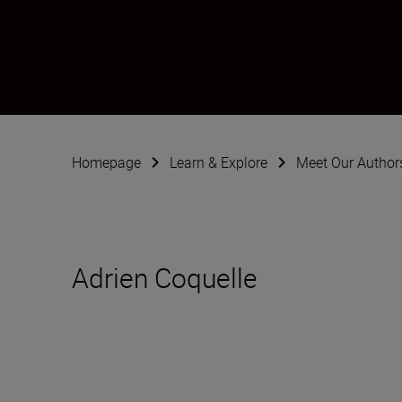
Adrien Coquelle
Photographer
•
Wildlife & Nature
Homepage
Learn & Explore
Meet Our Author
Adrien Coquelle