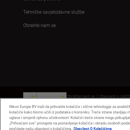
Tehničke savjetodavne službe
Obratite nam se
HR
Nikon Sites
Obratite nam se
Obavijest o zaštit
© 2026 Nikon
Nikon Europe BV traži da prihvatite kolačiće i slične tehnologije za analiti
kolačiće kako bismo učili iz podataka o korisniku. Treće strane stavljaju
oglase i izmjerili njihovu učinkovitost. Kolačići treće strane mogu prikuplj
„Prihvaćam sve” pristajete na postavljanje kolačića i obradu osobnih podata
pročitajte našu obavijest o kolačićima.
Obavijest O Kolačićima