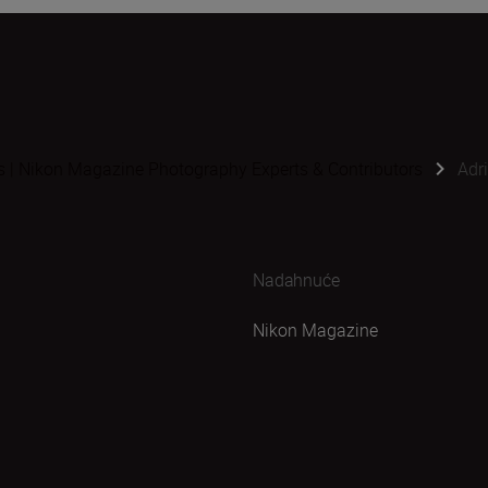
s | Nikon Magazine Photography Experts & Contributors
Adr
Nadahnuće
Nikon Magazine