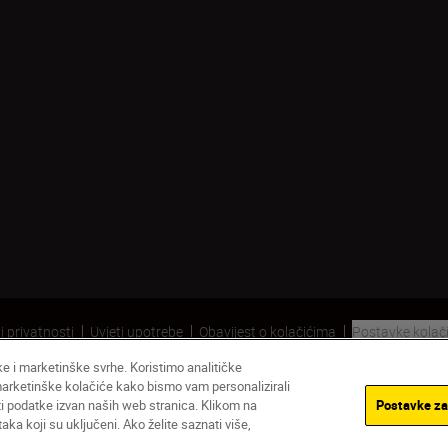
i privatnosti
Uvjeti upotrebe
Obavijest o kolačićima
Postavke kolač
čke i marketinške svrhe. Koristimo analitičke
 marketinške kolačiće kako bismo vam personalizirali
ati podatke izvan naših web stranica. Klikom na
Postavke za
ka koji su uključeni. Ako želite saznati više,