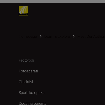
Homepage
Learn & Explore
Meet Our Author
Proizvodi
Fotoaparati
Objektivi
Sportska optika
Dodatna oprema