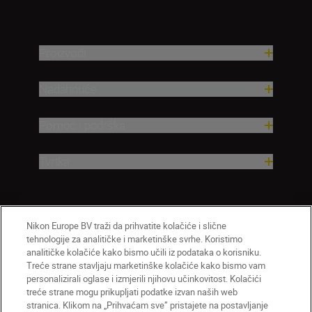
Proizvodi
Nadahnuće
Pomoć i podrška
Tvrtka
Nikon Europe BV traži da prihvatite kolačiće i slične
tehnologije za analitičke i marketinške svrhe. Koristimo
analitičke kolačiće kako bismo učili iz podataka o korisniku.
Treće strane stavljaju marketinške kolačiće kako bismo vam
personalizirali oglase i izmjerili njihovu učinkovitost. Kolačići
treće strane mogu prikupljati podatke izvan naših web
HR
Nikon Sites
stranica. Klikom na „Prihvaćam sve” pristajete na postavljanje