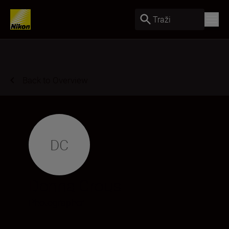
Traži
Back to Overview
DC
Donna Crous
Photographer