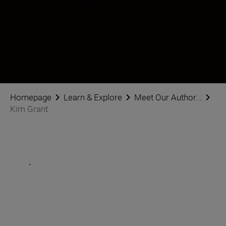
•
Wildlife & Nature
Pratite Kim Grant na društvenim mrežama
Homepage
Learn & Explore
Meet Our Author...
Kim Grant
.