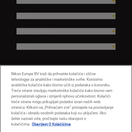
Proizvodi
Nadahnuće
Pomoć i podrška
Tvrtka
Nikon Europe BV traži da prihvatite kolačiće i slične
tehnologije za analitičke i marketinške svrhe. Koristimo
analitičke kolačiće kako bismo učili iz podataka o korisniku.
Treće strane stavljaju marketinške kolačiće kako bismo vam
personalizirali oglase i izmjerili njihovu učinkovitost. Kolačići
treće strane mogu prikupljati podatke izvan naših web
HR
Nikon Sites
stranica. Klikom na „Prihvaćam sve” pristajete na postavljanje
Obratite nam se
Obavijest o zaštiti privatnosti
kolačića i obradu osobnih podataka koji su uključeni. Ako
želite saznati više, pročitajte našu obavijest o
Uvjeti upotrebe
Obavijest o kolačićima
kolačićima.
Obavijest O Kolačićima
Postavke kolačića