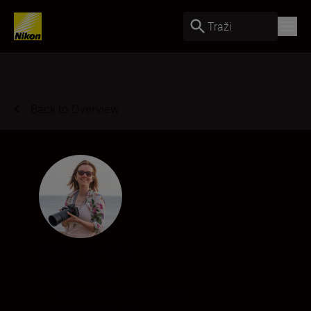
Traži
Back to Overview
Kim Grant
Photographer
•
Landscape & Environment