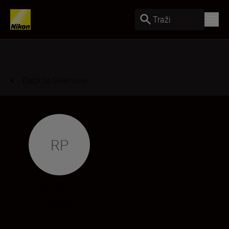
Traži
Back to Overview
RP
Richard Peters
Photographer