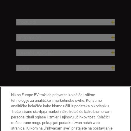
Proizvodi
Nadahnuće
Pomoć i podrška
Tvrtka
Nikon Europe BV traži da prihvatite kolačiće i slične
tehnologije za analitičke i marketinške svrhe. Koristimo
analitičke kolačiće kako bismo učili iz podataka o korisniku.
Treće strane stavljaju marketinške kolačiće kako bismo vam
personalizirali oglase i izmjerili njihovu učinkovitost. Kolačići
treće strane mogu prikupljati podatke izvan naših web
HR
Nikon Sites
stranica. Klikom na „Prihvaćam sve” pristajete na postavljanje