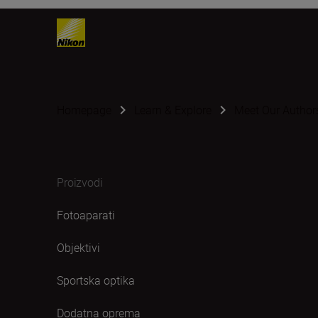
Homepage
Learn & Explore
Meet Our Author
Proizvodi
Fotoaparati
Objektivi
Sportska optika
Dodatna oprema