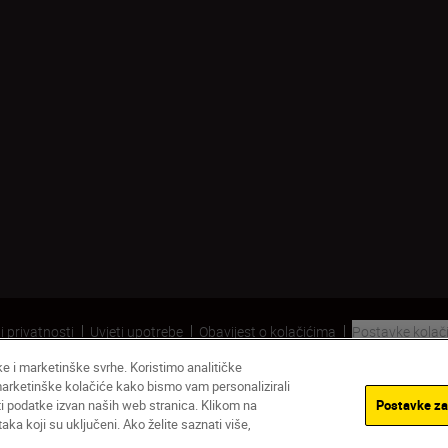
i privatnosti
Uvjeti upotrebe
Obavijest o kolačićima
Postavke kolač
čke i marketinške svrhe. Koristimo analitičke
 marketinške kolačiće kako bismo vam personalizirali
ati podatke izvan naših web stranica. Klikom na
Postavke za
ka koji su uključeni. Ako želite saznati više,