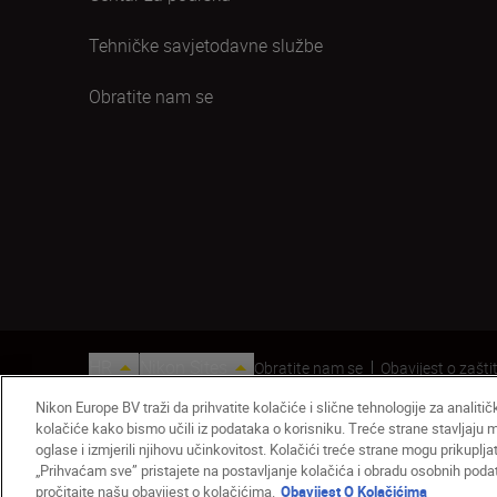
Tehničke savjetodavne službe
Obratite nam se
HR
Nikon Sites
Obratite nam se
Obavijest o zaštit
© 2026 Nikon
Nikon Europe BV traži da prihvatite kolačiće i slične tehnologije za analiti
kolačiće kako bismo učili iz podataka o korisniku. Treće strane stavljaju
oglase i izmjerili njihovu učinkovitost. Kolačići treće strane mogu prikuplj
„Prihvaćam sve” pristajete na postavljanje kolačića i obradu osobnih podata
pročitajte našu obavijest o kolačićima.
Obavijest O Kolačićima