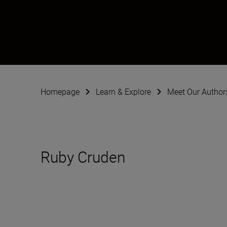
Ruby Cruden
Filmmaker
•
Short Film
Homepage
Learn & Explore
Meet Our Author
Ruby Cruden