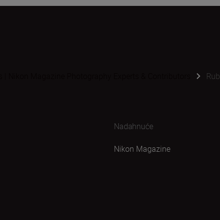
s | Nikon Magazine Photography Experts & Contributors
Rub
Nadahnuće
Nikon Magazine