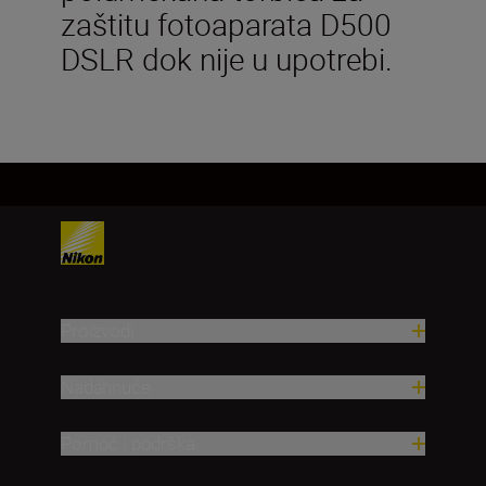
zaštitu fotoaparata D500
DSLR dok nije u upotrebi.
Proizvodi
Nadahnuće
Pomoć i podrška