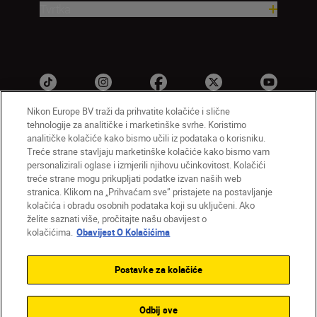
Tvrtka
Nikon Europe BV traži da prihvatite kolačiće i slične
tehnologije za analitičke i marketinške svrhe. Koristimo
analitičke kolačiće kako bismo učili iz podataka o korisniku.
HR
Nikon Sites
Treće strane stavljaju marketinške kolačiće kako bismo vam
personalizirali oglase i izmjerili njihovu učinkovitost. Kolačići
Obratite nam se
Obavijest o zaštiti privatnosti
treće strane mogu prikupljati podatke izvan naših web
Uvjeti upotrebe
Obavijest o kolačićima
stranica. Klikom na „Prihvaćam sve” pristajete na postavljanje
Postavke kolačića
kolačića i obradu osobnih podataka koji su uključeni. Ako
© 2026 Nikon
želite saznati više, pročitajte našu obavijest o
kolačićima.
Obavijest O Kolačićima
Postavke za kolačiće
Back to top
Odbij sve