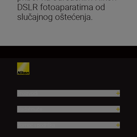
DSLR fotoaparatima od
slučajnog oštećenja.
Proizvodi
Nadahnuće
Pomoć i podrška