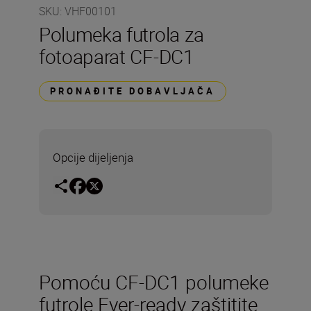
SKU
:
VHF00101
Polumeka futrola za
fotoaparat CF-DC1
PRONAĐITE DOBAVLJAČA
Opcije dijeljenja
Pomoću CF-DC1 polumeke
futrole Ever-ready zaštitite