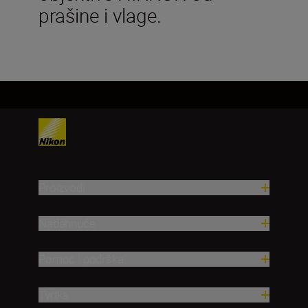
prašine i vlage.
Proizvodi
Nadahnuće
Pomoć i podrška
Tvrtka