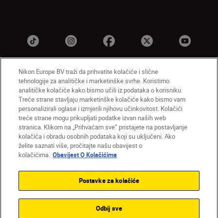
Nikon Europe BV traži da prihvatite kolačiće i slične
tehnologije za analitičke i marketinške svrhe. Koristimo
HR
Nikon Sites
analitičke kolačiće kako bismo učili iz podataka o korisniku.
Obratite nam se
Obavijest o zaštiti privatnosti
Treće strane stavljaju marketinške kolačiće kako bismo vam
personalizirali oglase i izmjerili njihovu učinkovitost. Kolačići
Uvjeti upotrebe
Obavijest o kolačićima
treće strane mogu prikupljati podatke izvan naših web
Postavke kolačića
stranica. Klikom na „Prihvaćam sve” pristajete na postavljanje
© 2026 Nikon
kolačića i obradu osobnih podataka koji su uključeni. Ako
želite saznati više, pročitajte našu obavijest o
kolačićima.
Obavijest O Kolačićima
Back to top
Postavke za kolačiće
Odbij sve