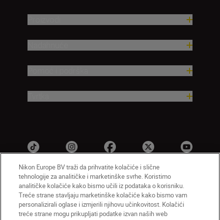
Proizvodi
Nadahnuće
Pomoć i podrška
Tvrtka
Nikon Europe BV traži da prihvatite kolačiće i slične
tehnologije za analitičke i marketinške svrhe. Koristimo
analitičke kolačiće kako bismo učili iz podataka o korisniku.
HR
Nikon Sites
Treće strane stavljaju marketinške kolačiće kako bismo vam
personalizirali oglase i izmjerili njihovu učinkovitost. Kolačići
Obratite nam se
Obavijest o zaštiti privatnosti
treće strane mogu prikupljati podatke izvan naših web
Uvjeti upotrebe
Obavijest o kolačićima