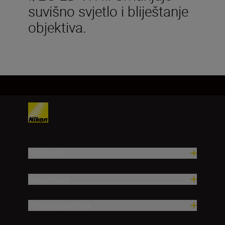
suvišno svjetlo i bliještanje
objektiva.
Proizvodi
Nadahnuće
Pomoć i podrška