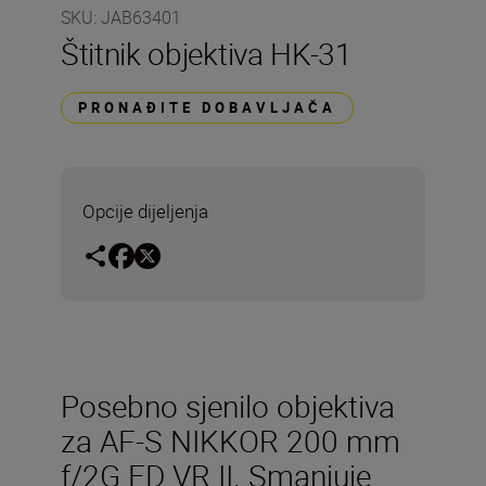
SKU
:
JAB63401
Štitnik objektiva HK-31
PRONAĐITE DOBAVLJAČA
Opcije dijeljenja
Posebno sjenilo objektiva
za AF-S NIKKOR 200 mm
f/2G ED VR II. Smanjuje