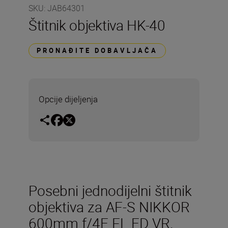
SKU
:
JAB64301
Štitnik objektiva HK-40
PRONAĐITE DOBAVLJAČA
Opcije dijeljenja
Posebni jednodijelni štitnik
objektiva za AF-S NIKKOR
600mm f/4E FL ED VR.