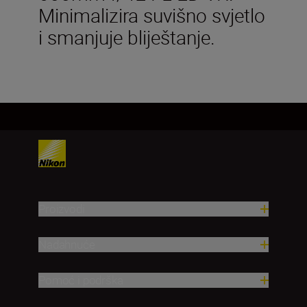
Minimalizira suvišno svjetlo
i smanjuje bliještanje.
Proizvodi
Nadahnuće
Pomoć i podrška