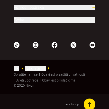
Pomoć i podrška
Tvrtka
HR
Nikon Sites
Obratite nam se
Obavijest o zaštiti privatnosti
Uvjeti upotrebe
Obavijest o kolačićima
© 2026 Nikon
Back to top