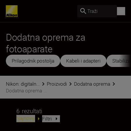
Traži
Dodatna oprema za
fotoaparate
Prilagodnik postolja
Kabeli i adapteri
Stabilizat
Nikon: digitaln...
Proizvodi
Dodatna oprema
Dodatna oprema ...
6
rezultati
Najnoviji
Filtri