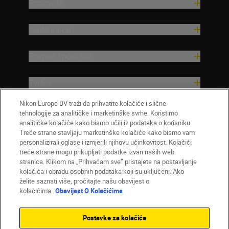
Proizvodi
Nadahnuće
Pomoć i podrška
Tvrtka
Nikon Europe BV traži da prihvatite kolačiće i slične
tehnologije za analitičke i marketinške svrhe. Koristimo
analitičke kolačiće kako bismo učili iz podataka o korisniku.
Treće strane stavljaju marketinške kolačiće kako bismo vam
personalizirali oglase i izmjerili njihovu učinkovitost. Kolačići
treće strane mogu prikupljati podatke izvan naših web
stranica. Klikom na „Prihvaćam sve” pristajete na postavljanje
kolačića i obradu osobnih podataka koji su uključeni. Ako
želite saznati više, pročitajte našu obavijest o
HR
Nikon Sites
kolačićima.
Obavijest O Kolačićima
Obratite nam se
Obavijest o zaštiti privatnosti
Uvjeti upotrebe
Obavijest o kolačićima
Postavke za kolačiće
Postavke kolačića