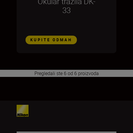
Okular tražila DK-
33
KUPITE ODMAH
Pregledali ste 6 od 6 proizvoda
1
2
3
4
5
6
7
8
9
10
11
12
13
14
15
16
17