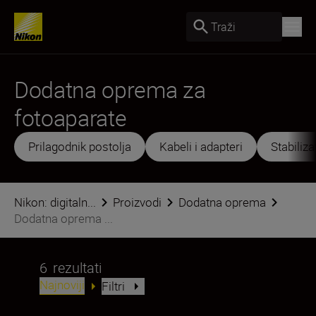
Traži
Dodatna oprema za
fotoaparate
Prilagodnik postolja
Kabeli i adapteri
Stabilizat
Nikon: digitaln...
Proizvodi
Dodatna oprema
Dodatna oprema ...
6
rezultati
Najnoviji
Filtri