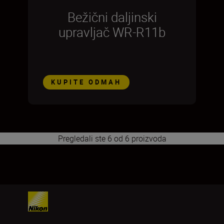
Bežični daljinski
upravljač WR-R11b
KUPITE ODMAH
Pregledali ste 6 od 6 proizvoda
1
2
3
4
5
6
7
8
9
10
11
12
13
14
15
16
17