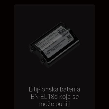
Litij-ionska baterija
EN-EL18d koja se
može puniti