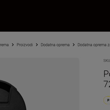
oprema
Proizvodi
Dodatna oprema
Dodatna oprema za
SK
P
7