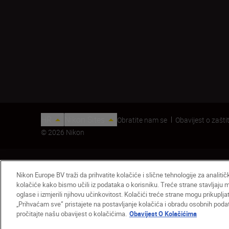
HR
Nikon Sites
Obratite nam se
Obavijest o zaštit
© 2026 Nikon
Nikon Europe BV traži da prihvatite kolačiće i slične tehnologije za analiti
kolačiće kako bismo učili iz podataka o korisniku. Treće strane stavljaju
oglase i izmjerili njihovu učinkovitost. Kolačići treće strane mogu prikuplj
„Prihvaćam sve” pristajete na postavljanje kolačića i obradu osobnih podata
Poklopac objektiva LC-72B
pročitajte našu obavijest o kolačićima.
Obavijest O Kolačićima