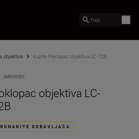
Traži
 objektive
Kupite Poklopac objektiva LC-72B
U
:
JMD00301
oklopac objektiva LC-
2B
PRONAĐITE DOBAVLJAČA