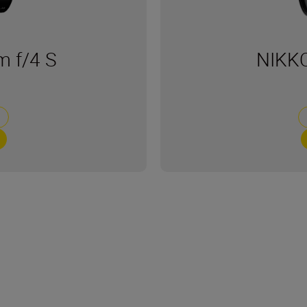
 f/4 S
NIKKO