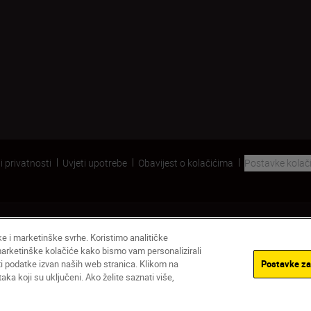
i privatnosti
Uvjeti upotrebe
Obavijest o kolačićima
Postavke kolač
čke i marketinške svrhe. Koristimo analitičke
 marketinške kolačiće kako bismo vam personalizirali
ati podatke izvan naših web stranica. Klikom na
Postavke za
ka koji su uključeni. Ako želite saznati više,