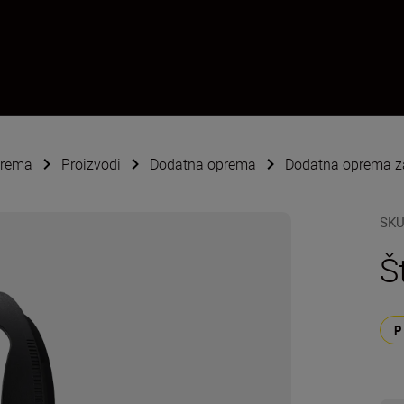
oprema
Proizvodi
Dodatna oprema
Dodatna oprema za
SK
Š