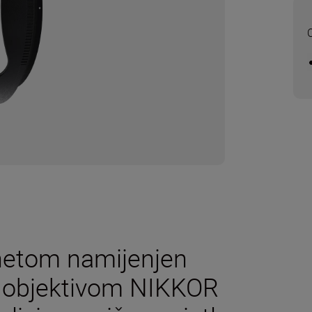
O
unetom namijenjen
 objektivom NIKKOR