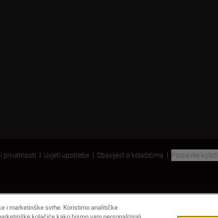
i privatnosti
Uvjeti upotrebe
Obavijest o kolačićima
Postavke kolač
čke i marketinške svrhe. Koristimo analitičke
 marketinške kolačiće kako bismo vam personalizirali