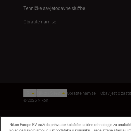
Tehničke savjetodavne službe
Obratite nam se
HR
Nikon Sites
Obratite nam se
Obavijest o zaštit
© 2026 Nikon
Nikon Europe BV traži da prihvatite kolačiće i slične tehnologije za analiti
kolačiće kako bismo učili iz podataka o korisniku. Treće strane stavljaju