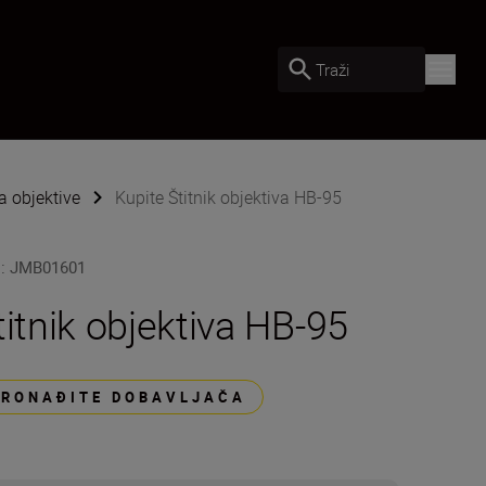
Traži
 objektive
Kupite Štitnik objektiva HB-95
U
:
JMB01601
titnik objektiva HB-95
PRONAĐITE DOBAVLJAČA