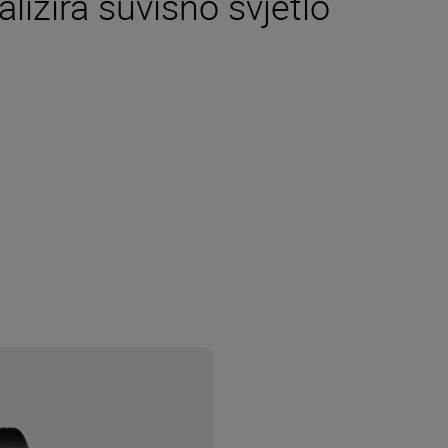
izira suvišno svjetlo