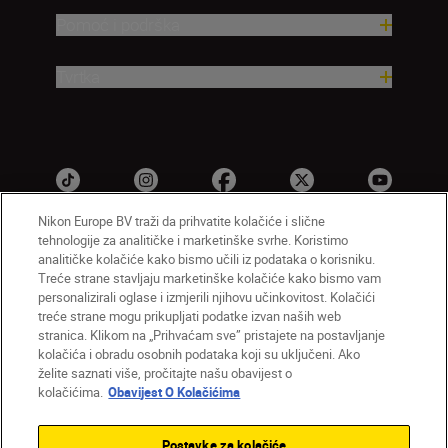
Pomoć i podrška
Tvrtka
Nikon Europe BV traži da prihvatite kolačiće i slične
tehnologije za analitičke i marketinške svrhe. Koristimo
analitičke kolačiće kako bismo učili iz podataka o korisniku.
HR
Nikon Sites
Treće strane stavljaju marketinške kolačiće kako bismo vam
personalizirali oglase i izmjerili njihovu učinkovitost. Kolačići
Obratite nam se
Obavijest o zaštiti privatnosti
treće strane mogu prikupljati podatke izvan naših web
Uvjeti upotrebe
Obavijest o kolačićima
stranica. Klikom na „Prihvaćam sve” pristajete na postavljanje
Postavke kolačića
kolačića i obradu osobnih podataka koji su uključeni. Ako
© 2026 Nikon
želite saznati više, pročitajte našu obavijest o
kolačićima.
Obavijest O Kolačićima
Postavke za kolačiće
Back to top