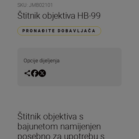
SKU
:
JMB02101
Štitnik objektiva HB-99
PRONAĐITE DOBAVLJAČA
Opcije dijeljenja
Štitnik objektiva s
bajunetom namijenjen
posebno za upotrebu s