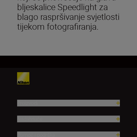
bljeskalice Speedlight za
blago raspršivanje svjetlosti
tijekom fotografiranja.
Proizvodi
Nadahnuće
Pomoć i podrška