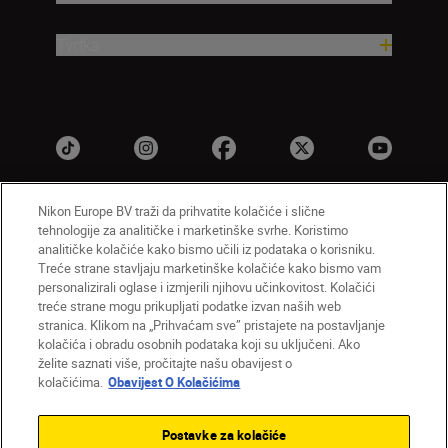
Tvrtka
Nikon Europe BV traži da prihvatite kolačiće i slične
tehnologije za analitičke i marketinške svrhe. Koristimo
HR
Nikon Sites
analitičke kolačiće kako bismo učili iz podataka o korisniku.
Obratite nam se
Obavijest o zaštiti privatnosti
Treće strane stavljaju marketinške kolačiće kako bismo vam
personalizirali oglase i izmjerili njihovu učinkovitost. Kolačići
Uvjeti upotrebe
Obavijest o kolačićima
treće strane mogu prikupljati podatke izvan naših web
Postavke kolačića
stranica. Klikom na „Prihvaćam sve” pristajete na postavljanje
© 2026 Nikon
kolačića i obradu osobnih podataka koji su uključeni. Ako
želite saznati više, pročitajte našu obavijest o
kolačićima.
Obavijest O Kolačićima
Back to top
Postavke za kolačiće