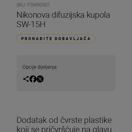
SKU
:
FSW90501
Nikonova difuzijska kupola
SW-15H
PRONAĐITE DOBAVLJAČA
Opcije dijeljenja
Dodatak od čvrste plastike
koji se pričvršćuje na glavu