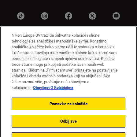
Nikon Europe BV traži da prihvatite kolačiće i slične
tehnologije za analitičke i marketinške svrhe. Koristimo
HR
Nikon Sites
analitičke kolačiće kako bismo učili iz podataka o korisniku.
Obratite nam se
Obavijest o zaštiti privatnosti
Treće strane stavljaju marketinške kolačiće kako bismo vam
personalizirali oglase i izmjerili njihovu učinkovitost. Kolačići
Uvjeti upotrebe
Obavijest o kolačićima
treće strane mogu prikupljati podatke izvan naših web
Postavke kolačića
stranica. Klikom na „Prihvaćam sve” pristajete na postavljanje
© 2026 Nikon
kolačića i obradu osobnih podataka koji su uključeni. Ako
želite saznati više, pročitajte našu obavijest o
kolačićima.
Obavijest O Kolačićima
Back to top
Postavke za kolačiće
Odbij sve