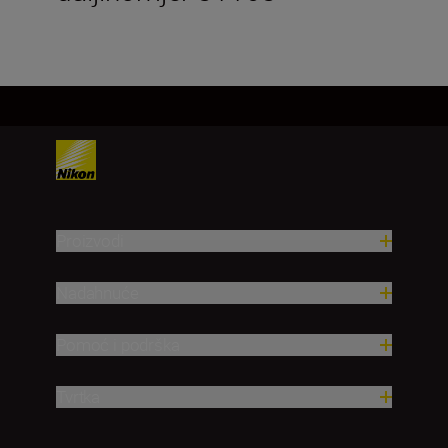
Proizvodi
Nadahnuće
Pomoć i podrška
Tvrtka