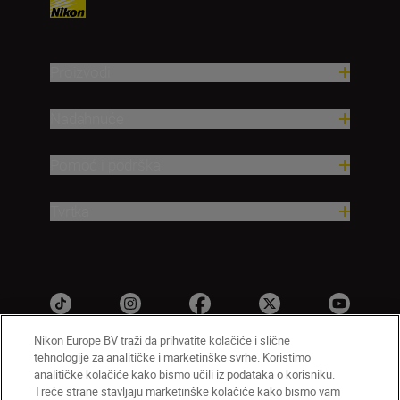
Proizvodi
Nadahnuće
Pomoć i podrška
Tvrtka
Nikon Europe BV traži da prihvatite kolačiće i slične
tehnologije za analitičke i marketinške svrhe. Koristimo
analitičke kolačiće kako bismo učili iz podataka o korisniku.
HR
Nikon Sites
Treće strane stavljaju marketinške kolačiće kako bismo vam