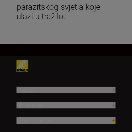
parazitskog svjetla koje
ulazi u tražilo.
Proizvodi
Nadahnuće
Pomoć i podrška