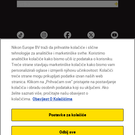
Tvrtka
Nikon Europe BV traži da prihvatite kolačiće i slične
tehnologije za analitičke i marketinške svrhe. Koristimo
analitičke kolačiće kako bismo učili iz podataka o korisniku.
HR
Nikon Sites
Treće strane stavljaju marketinške kolačiće kako bismo vam
personalizirali oglase i izmjerili njihovu učinkovitost. Kolačići
Obratite nam se
Obavijest o zaštiti privatnosti
treće strane mogu prikupljati podatke izvan naših web
Uvjeti upotrebe
Obavijest o kolačićima
stranica. Klikom na „Prihvaćam sve” pristajete na postavljanje
Postavke kolačića
kolačića i obradu osobnih podataka koji su uključeni. Ako
© 2026 Nikon
želite saznati više, pročitajte našu obavijest o
kolačićima.
Obavijest O Kolačićima
Postavke za kolačiće
Back to top
Odbij sve