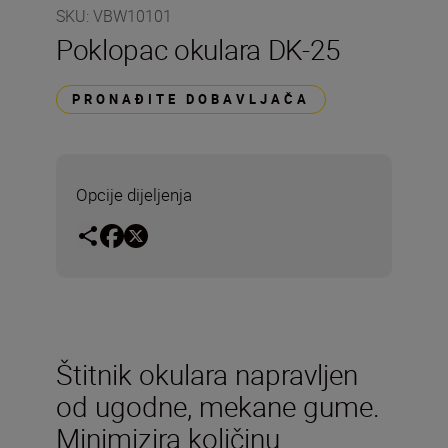
SKU
:
VBW10101
Poklopac okulara DK-25
PRONAĐITE DOBAVLJAČA
Opcije dijeljenja
Štitnik okulara napravljen
od ugodne, mekane gume.
Minimizira količinu