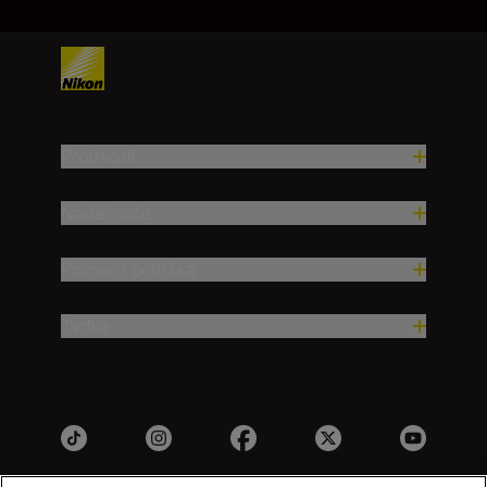
Proizvodi
Nadahnuće
Pomoć i podrška
Tvrtka