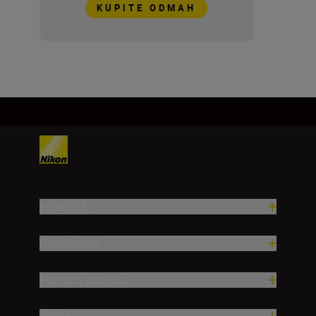
KUPITE ODMAH
Proizvodi
Nadahnuće
Pomoć i podrška