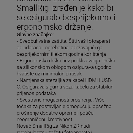
SmallRig izrađen je kako bi
se osiguralo besprijekorno i
ergonomsko držanje.
Glavne značajke:
• Sveobuhvatna zaštita: Štiti vaš fotoaparat
od udaraca i ogrebotina, održavajući ga
besprijekornim tijekom godina korištenja
• Ergonomska drška bez proklizavanja: Drška
sa silikonskom oblogom osigurava ugodno
hvatište uz minimalan pritisak
• Namjenska stezaljka za kabel HDMI i USB-
C: Osigurava sigurnu vezu kabela za stabilan
prijenos podataka
• Svestrane mogućnosti proširenja: Više
točaka za postavljanje omogućuju opsežno
proširenje dodatne opreme i potiču
neograničenu kreativnost
Nosač SmallRig za Nikon ZR nudi
sveobuhvatnu zaštitu fotoaparata i