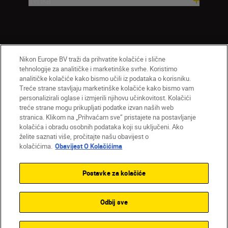
Tvrtka
Nikon Europe BV traži da prihvatite kolačiće i slične
tehnologije za analitičke i marketinške svrhe. Koristimo
analitičke kolačiće kako bismo učili iz podataka o korisniku.
Treće strane stavljaju marketinške kolačiće kako bismo vam
personalizirali oglase i izmjerili njihovu učinkovitost. Kolačići
HR
Nikon Sites
treće strane mogu prikupljati podatke izvan naših web
Obratite nam se
Obavijest o zaštiti privatnosti
stranica. Klikom na „Prihvaćam sve” pristajete na postavljanje
Uvjeti upotrebe
Obavijest o kolačićima
kolačića i obradu osobnih podataka koji su uključeni. Ako
želite saznati više, pročitajte našu obavijest o
Postavke kolačića
kolačićima.
Obavijest O Kolačićima
© 2026 Nikon
Postavke za kolačiće
Back to top
Odbij sve