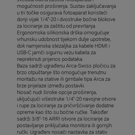
mogućnosti proširenja. Sustav zaključavanja
u tri točke osigurava fotoaparat koristeći
donji vijak 1/4”-20 i dvostruke bočne blokove
za lociranje za zaštitu od prevrtanja.
Ergonomska silikonska drška omogućuje
vrhunsku udobnost tijekom dulje upotrebe,
dok namjenska stezaljka za kabele HDMI i
USB-C jamči sigurnu vezu kabela za
neprekinuti prijenos podataka.
Baza sadrži ugrađenu Arca-Swiss pločicu za
brzo otpuštanje što omogućuje trenutnu
montažu na stative ili gimbale tipa Arca za
brze prijelaze između postavki.
Nosač nudi široke opcije proširenja,
uključujući višestruke 1/4"-20 navojne otvore
i rupe za lociranje za pričvršćivanje dodatne
opreme kao što su bočne ručke. Također
sadrži 3/8"-16 ARRI otvore za lociranje za
postavljanje priključaka monitora ili gornjih
ručki. Ugrađeni nosači nastavka za stativ