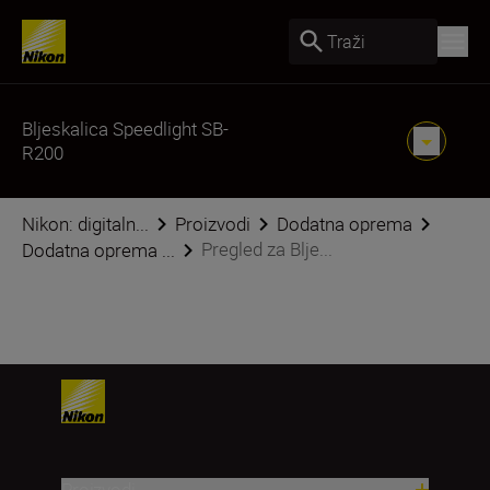
Traži
Bljeskalica Speedlight SB-
R200
Nikon: digitaln...
Proizvodi
Dodatna oprema
Pregled za Blje...
Dodatna oprema ...
Proizvodi