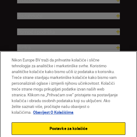
Nadahnuće
Pomoć i podrška
Tvrtka
Nikon Europe BV traži da prihvatite kolačiće i slične
tehnologije za analitičke i marketinške svrhe. Koristimo
analitičke kolačiće kako bismo učili iz podataka o korisniku.
Treće strane stavljaju marketinške kolačiće kako bismo vam
personalizirali oglase i izmjerili njihovu učinkovitost. Kolačići
treće strane mogu prikupljati podatke izvan naših web
stranica. Klikom na „Prihvaćam sve” pristajete na postavljanje
kolačića i obradu osobnih podataka koji su uključeni. Ako
želite saznati više, pročitajte našu obavijest o
HR
Nikon Sites
kolačićima.
Obavijest O Kolačićima
Obratite nam se
Obavijest o zaštiti privatnosti
Uvjeti upotrebe
Obavijest o kolačićima
Postavke za kolačiće
Postavke kolačića