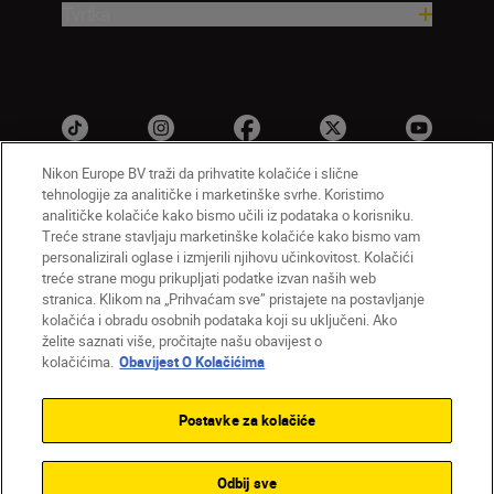
Tvrtka
Nikon Europe BV traži da prihvatite kolačiće i slične
tehnologije za analitičke i marketinške svrhe. Koristimo
analitičke kolačiće kako bismo učili iz podataka o korisniku.
HR
Nikon Sites
Treće strane stavljaju marketinške kolačiće kako bismo vam
personalizirali oglase i izmjerili njihovu učinkovitost. Kolačići
Obratite nam se
Obavijest o zaštiti privatnosti
treće strane mogu prikupljati podatke izvan naših web
Uvjeti upotrebe
Obavijest o kolačićima
stranica. Klikom na „Prihvaćam sve” pristajete na postavljanje
Postavke kolačića
kolačića i obradu osobnih podataka koji su uključeni. Ako
© 2026 Nikon
želite saznati više, pročitajte našu obavijest o
kolačićima.
Obavijest O Kolačićima
Postavke za kolačiće
Back to top
Odbij sve