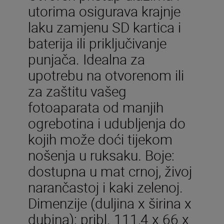
utorima osigurava krajnje
laku zamjenu SD kartica i
baterija ili priključivanje
punjača. Idealna za
upotrebu na otvorenom ili
za zaštitu vašeg
fotoaparata od manjih
ogrebotina i udubljenja do
kojih može doći tijekom
nošenja u ruksaku. Boje:
dostupna u mat crnoj, živoj
narančastoj i kaki zelenoj.
Dimenzije (duljina x širina x
dubina): pribl. 111,4 x 66 x