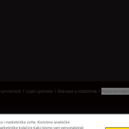
i privatnosti
Uvjeti upotrebe
Obavijest o kolačićima
Postavke kolač
čke i marketinške svrhe. Koristimo analitičke
 marketinške kolačiće kako bismo vam personalizirali