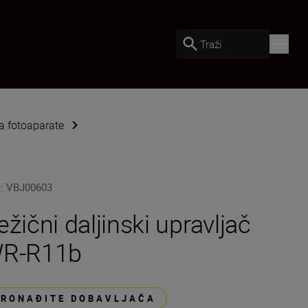
Traži
 fotoaparate
U
:
VBJ00603
ežični daljinski upravljač
R-R11b
PRONAĐITE DOBAVLJAČA