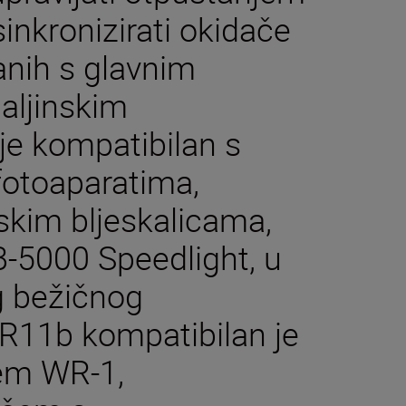
sinkronizirati okidače
anih s glavnim
aljinskim
je kompatibilan s
otoaparatima,
jskim bljeskalicama,
SB-5000 Speedlight, u
 bežičnog
-R11b kompatibilan je
čem WR-1,