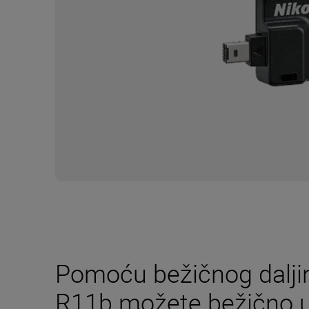
Pomoću bežičnog dalji
R11b možete bežično u