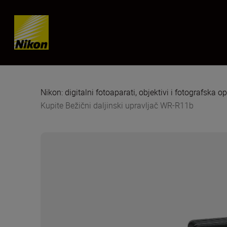
Skip content
Nikon: digitalni fotoaparati, objektivi i fotografska 
Kupite Bežični daljinski upravljač WR-R11b