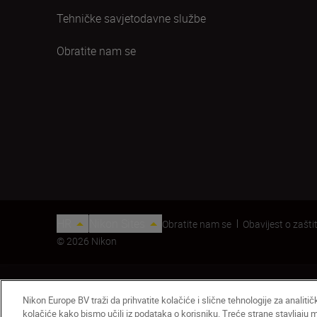
Tehničke savjetodavne službe
Obratite nam se
HR
Nikon Sites
Obratite nam se
Obavijest o zaštit
© 2026 Nikon
Nikon Europe BV traži da prihvatite kolačiće i slične tehnologije za analiti
kolačiće kako bismo učili iz podataka o korisniku. Treće strane stavljaju