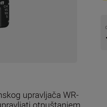
O
nskog upravljača WR-
pravljati otpuštanjem