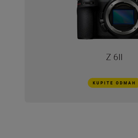
Z 6II
KUPITE ODMAH