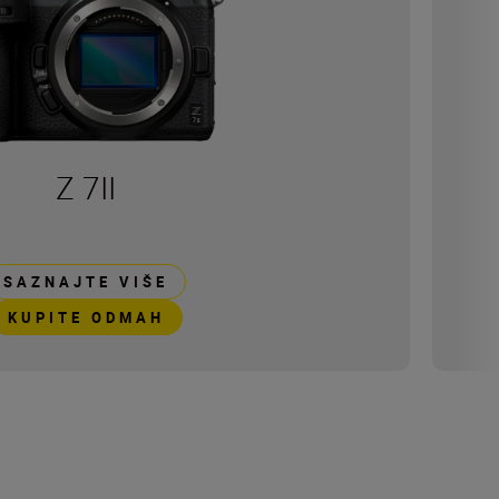
Z 7II
SAZNAJTE VIŠE
KUPITE ODMAH