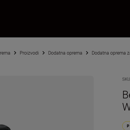
oprema
Proizvodi
Dodatna oprema
Dodatna oprema za
SK
B
W