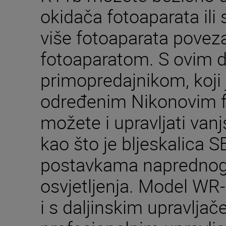
okidača fotoaparata ili 
više fotoaparata povez
fotoaparatom. S ovim d
primopredajnikom, koji 
određenim Nikonovim f
možete i upravljati van
kao što je bljeskalica 
postavkama naprednog
osvjetljenja. Model WR
i s daljinskim upravlja