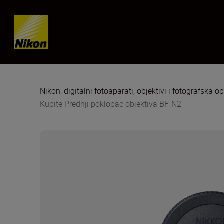
Skip content
Nikon: digitalni fotoaparati, objektivi i fotografska 
Kupite Prednji poklopac objektiva BF-N2