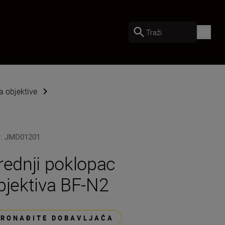
Traži
 objektive
U
:
JMD01201
rednji poklopac
bjektiva BF-N2
PRONAĐITE DOBAVLJAČA