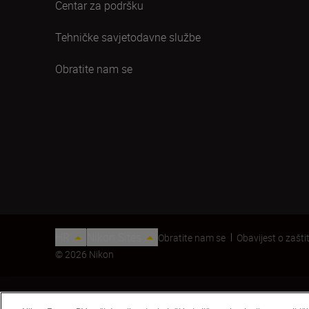
Centar za podršku
Tehničke savjetodavne službe
Obratite nam se
HR
Nikon Sites
Obratite nam se
Obavijest o zaštit
© 2026 Nikon