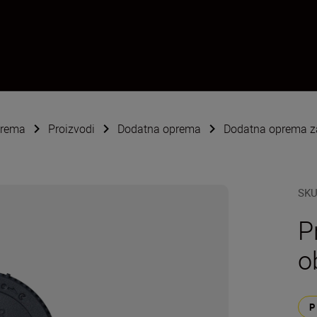
oprema
Proizvodi
Dodatna oprema
Dodatna oprema za
SK
P
o