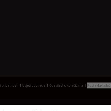
i privatnosti
Uvjeti upotrebe
Obavijest o kolačićima
Postavke kolač