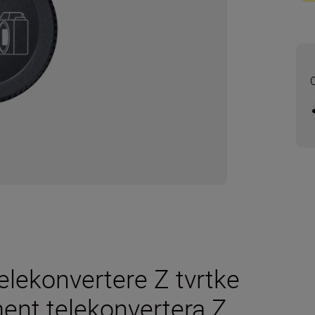
O
elekonvertere Z tvrtke
ement telekonvertera Z