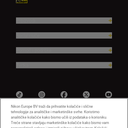
Proizvodi
Nadahnuće
Pomoć i podrška
Tvrtka
Nikon Europe BV traži da prihvatite kolačiće i slične
tehnologije za analitičke i marketinške svrhe. Koristimo
analitičke kolačiće kako bismo učili iz podataka o korisniku.
HR
Nikon Sites
Treće strane stavljaju marketinške kolačiće kako bismo vam