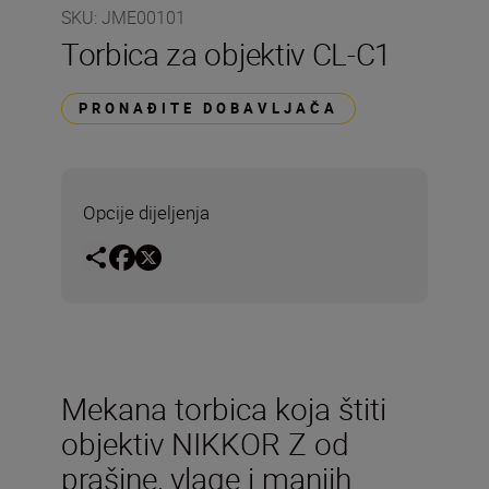
SKU
:
JME00101
Torbica za objektiv CL-C1
PRONAĐITE DOBAVLJAČA
Opcije dijeljenja
Mekana torbica koja štiti
objektiv NIKKOR Z od
prašine, vlage i manjih