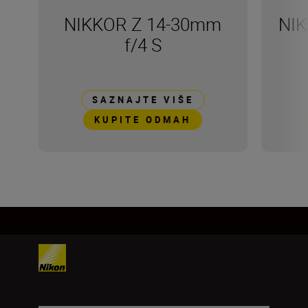
NIKKOR Z 14-30mm
NIK
f/4 S
SAZNAJTE VIŠE
KUPITE ODMAH