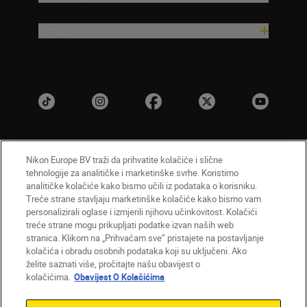
Tvrtka
Nikon Europe BV traži da prihvatite kolačiće i slične
HR
Nikon Sites
tehnologije za analitičke i marketinške svrhe. Koristimo
Obratite nam se
Obavijest o zaštiti privatnosti
analitičke kolačiće kako bismo učili iz podataka o korisniku.
Treće strane stavljaju marketinške kolačiće kako bismo vam
Uvjeti upotrebe
Obavijest o kolačićima
personalizirali oglase i izmjerili njihovu učinkovitost. Kolačići
Postavke kolačića
treće strane mogu prikupljati podatke izvan naših web
© 2026 Nikon
stranica. Klikom na „Prihvaćam sve” pristajete na postavljanje
kolačića i obradu osobnih podataka koji su uključeni. Ako
želite saznati više, pročitajte našu obavijest o
kolačićima.
Obavijest O Kolačićima
Back to top