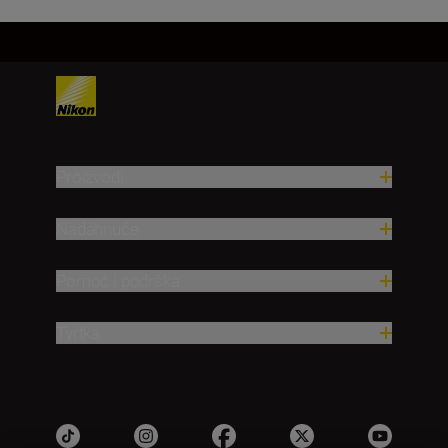
Proizvodi
Nadahnuće
Pomoć i podrška
Tvrtka