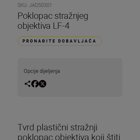
SKU
:
JAD50301
Poklopac stražnjeg
objektiva LF-4
PRONAĐITE DOBAVLJAČA
Opcije dijeljenja
Tvrd plastični stražnji
poklopac objektiva koji štiti