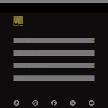
Proizvodi
Nadahnuće
Pomoć i podrška
Tvrtka