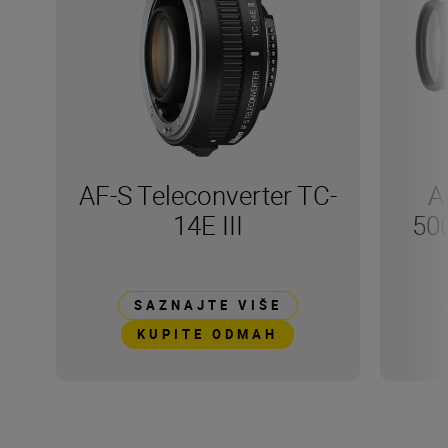
AF-S Teleconverter TC-
A
14E III
50
SAZNAJTE VIŠE
KUPITE ODMAH