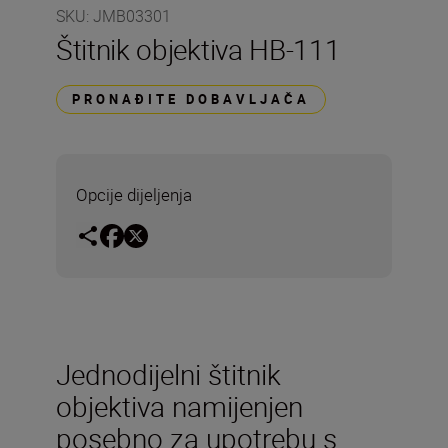
SKU
:
JMB03301
Štitnik objektiva HB-111
PRONAĐITE DOBAVLJAČA
Opcije dijeljenja
Jednodijelni štitnik
objektiva namijenjen
posebno za upotrebu s