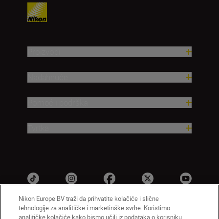
Proizvodi
Nadahnuće
Pomoć i podrška
Tvrtka
Nikon Europe BV traži da prihvatite kolačiće i slične
tehnologije za analitičke i marketinške svrhe. Koristimo
analitičke kolačiće kako bismo učili iz podataka o korisniku.