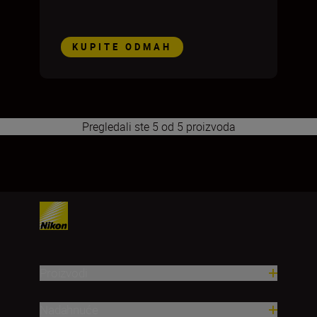
KUPITE ODMAH
Pregledali ste 5 od 5 proizvoda
1
Proizvodi
Nadahnuće