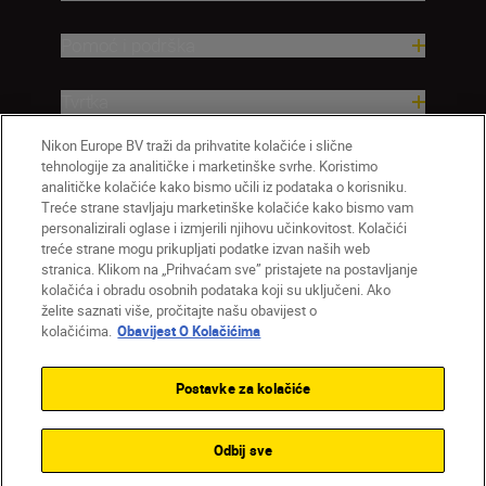
Pomoć i podrška
Tvrtka
Nikon Europe BV traži da prihvatite kolačiće i slične
tehnologije za analitičke i marketinške svrhe. Koristimo
analitičke kolačiće kako bismo učili iz podataka o korisniku.
Treće strane stavljaju marketinške kolačiće kako bismo vam
personalizirali oglase i izmjerili njihovu učinkovitost. Kolačići
treće strane mogu prikupljati podatke izvan naših web
stranica. Klikom na „Prihvaćam sve” pristajete na postavljanje
kolačića i obradu osobnih podataka koji su uključeni. Ako
želite saznati više, pročitajte našu obavijest o
HR
Nikon Sites
kolačićima.
Obavijest O Kolačićima
Obratite nam se
Obavijest o zaštiti privatnosti
Uvjeti upotrebe
Obavijest o kolačićima
Postavke za kolačiće
Postavke kolačića
© 2026 Nikon
Odbij sve