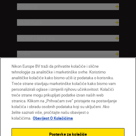
Proizvodi
Nadahnuće
Pomoć i podrška
Tvrtka
Nikon Europe BV traži da prihvatite kolačiće i slične
tehnologije za analitičke i marketinške svrhe. Koristimo
analitičke kolačiće kako bismo učili iz podataka o korisniku.
Treće strane stavljaju marketinške kolačiće kako bismo vam
personalizirali oglase i izmjerili njihovu učinkovitost. Kolačići
treće strane mogu prikupljati podatke izvan naših web
stranica. Klikom na „Prihvaćam sve” pristajete na postavljanje
kolačića i obradu osobnih podataka koji su uključeni. Ako
želite saznati više, pročitajte našu obavijest o
HR
Nikon Sites
kolačićima.
Obavijest O Kolačićima
Obratite nam se
Obavijest o zaštiti privatnosti
Uvjeti upotrebe
Obavijest o kolačićima
Postavke za kolačiće