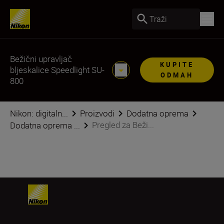
Traži
Bežični upravljač
KUPITE
bljeskalice Speedlight SU-
ODMAH
800
Nikon: digitaln...
Proizvodi
Dodatna oprema
Pregled za Beži...
Dodatna oprema ...