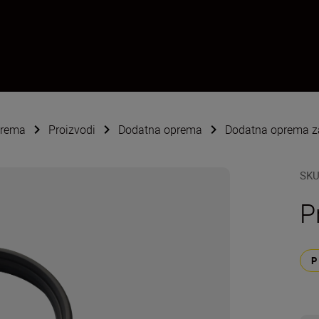
oprema
Proizvodi
Dodatna oprema
Dodatna oprema za
SK
P