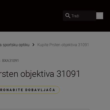
Traži
 sportsku optiku
Kupite Prsten objektiva 31091
U
:
BXA31091
rsten objektiva 31091
PRONAĐITE DOBAVLJAČA