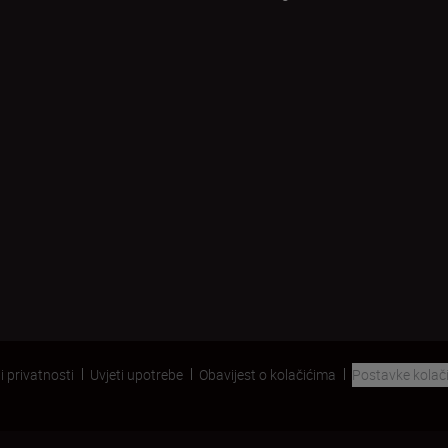
i privatnosti
Uvjeti upotrebe
Obavijest o kolačićima
Postavke kolač