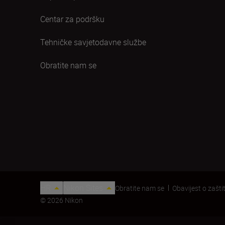
Centar za podršku
Tehničke savjetodavne službe
Obratite nam se
HR
Nikon Sites
Obratite nam se
Obavijest o zaštit
© 2026 Nikon