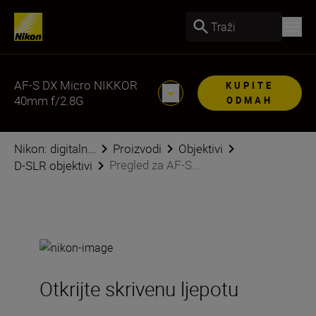
Traži
AF-S DX Micro NIKKOR
KUPITE
40mm f/2.8G
ODMAH
Nikon: digitaln...
Proizvodi
Objektivi
Pregled za AF-S...
D-SLR objektivi
Otkrijte skrivenu ljepotu