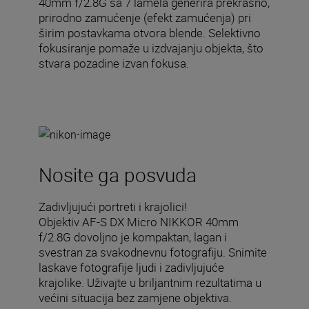
40mm f/2.8G sa 7 lamela generira prekrasno,
prirodno zamućenje (efekt zamućenja) pri
širim postavkama otvora blende. Selektivno
fokusiranje pomaže u izdvajanju objekta, što
stvara pozadine izvan fokusa.
Nosite ga posvuda
Zadivljujući portreti i krajolici!
Objektiv AF-S DX Micro NIKKOR 40mm
f/2.8G dovoljno je kompaktan, lagan i
svestran za svakodnevnu fotografiju. Snimite
laskave fotografije ljudi i zadivljujuće
krajolike. Uživajte u briljantnim rezultatima u
većini situacija bez zamjene objektiva.