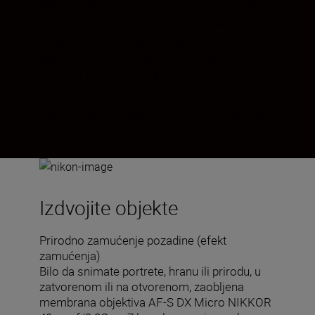
Micro NIKKOR 40mm f/2.8G pruža visoku
razlučivost i kontrast od beskonačnosti do
stvarne veličine (omjer reprodukcije 1 : 1)
kako biste mogli fokusirati objekte iz
iznimne blizine. Isprobajte ga s laticom,
okom insekta ili prstićima novorođenčeta.
Izgubite se u sićušnim životnim detaljima.
Izdvojite objekte
Prirodno zamućenje pozadine (efekt
zamućenja)
Bilo da snimate portrete, hranu ili prirodu, u
zatvorenom ili na otvorenom, zaobljena
membrana objektiva AF-S DX Micro NIKKOR