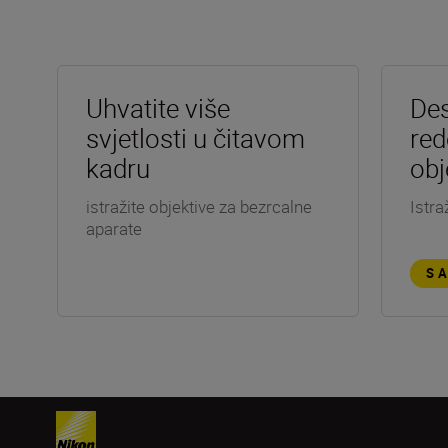
Uhvatite više
Des
svjetlosti u čitavom
red
kadru
obj
istražite objektive za bezrcalne
Istra
aparate
S