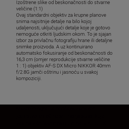
Izoštrene slike od beskonačnosti do stvarne
veličine (1:1)
Ovaj standardni objektiv za krupne planove
snima najsitnije detalje na bilo kojoj
udaljenosti, uključujući detalje koje je gotovo
nemoguće otkriti ljudskim okom. To je sjajan
izbor za privlačnu fotografiju hrane ili detaljne
snimke proizvoda. A uz kontinuirano
automatsko fokusiranje od beskonačnosti do
16,3 cm (omjer reprodukcije stvarne veličine
1 : 1) objektiv AF-S DX Micro NIKKOR 40mm
f/2.8G jamči oštrinu i jasnoću u svakoj
kompoziciji.
Makrofotografija obećava zabavne i
jedinstvene načine snimanja stvari koje
vas najviše fasciniraju. Objektiv AF-S DX