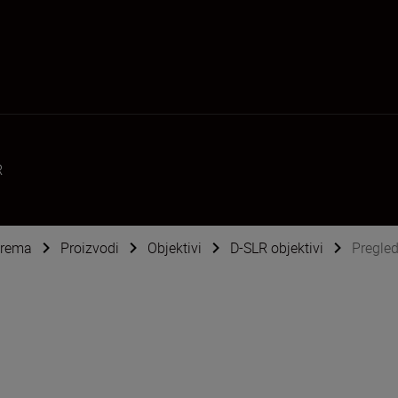
R
oprema
Proizvodi
Objektivi
D-SLR objektivi
Pregle