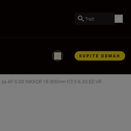
Traži
KUPITE ODMAH
d za AF-S DX NIKKOR 18-300mm f/3.5-6.3G ED VR