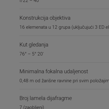
f/22 – 40
Konstrukcija objektiva
16 elemenata u 12 grupa (uključujući 3 ED e
Kut gledanja
76° – 5° 20'
Minimalna fokalna udaljenost
0,48 m od žarišne ravnine pri svim položaj
Broj lamela dijafragme
7 (zaobljeni)