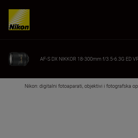
Skip content
AF-S DX NIKKOR 18-300mm f/3.5-6.3G ED V
Nikon: digitalni fotoaparati, objektivi i fotografska 