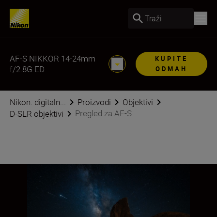
Traži
AF-S NIKKOR 14-24mm
KUPITE
f/2.8G ED
ODMAH
Nikon: digitaln...
Proizvodi
Objektivi
Pregled za AF-S...
D-SLR objektivi