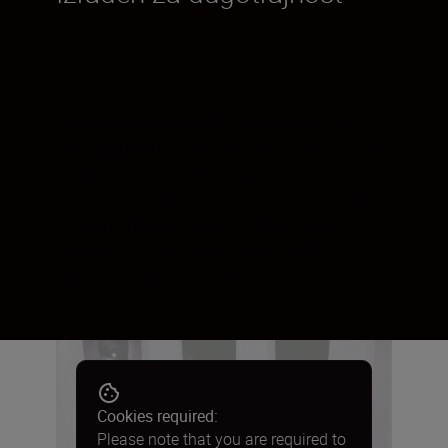
Robusna konstrukcija i profesionalna
razina otpornosti na prašinu i vlagu izdržat
će čak i najzahtjevnije uvjete.
To je čvrst objektiv s metalnim postoljem.
Gumena brtva štiti od prašine i vlage.
Ugrađeni štitnik objektiva štiti prednji
ispupčeni element objektiva.
Cookies required:
Please note that you are required to