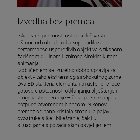
Izvedba bez premca
Iskoristite prednosti oštre razlučivosti i
oštrine od ruba do ruba koje nadilaze
performanse usporedivih objektiva s fiksnom
žarišnom duljinom i iznimno širokim kutom
snimanja.
Izobličenjem se izuzetno dobro upravlja za
objektiv tako ekstremnog širokokutnog zuma.
Dva ED staklena elementa i tri asferične leće
gotovo u potpunosti otklanjanju bliještanje i
druge vrste aberacije – čak i pri snimanju s
potpuno otvorenom blendom. Nikonov
premaz od nano kristala smanjuje pojavu
dvostruke slike i bliještanje, čak i u
situacijama s pozadinskim osvjetljenjem.