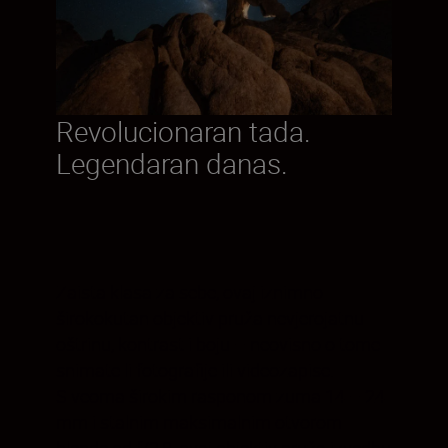
Revolucionaran tada.
Legendaran danas.
Zaista klasa za sebe, ovaj iznimno
širokokutan objektiv pruža nevjerojatnu
oštrinu, kontrast i boju – neovisno o tome
snimate li fotografije ili videozapise.
S veoma širokim rasponom zuma 14 – 24
mm i stalnim maksimalnim otvorom
blende od f/2,8, ovaj objektiv pruža izvedbu