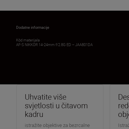
Dodatne informacije
Kôd materijala
AF-S NIKKOR 14-24mm f/2.8G ED – JAA801DA
Uhvatite više
Des
svjetlosti u čitavom
red
kadru
obj
istražite objektive za bezrcalne
Istra