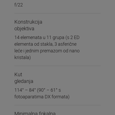
f/22
Konstrukcija
objektiva
14 elemenata u 11 grupa (s 2 ED
elementa od stakla, 3 asferične
leće i jednim premazom od nano
kristala)
Kut
gledanja
114° – 84° (90° – 61° s
fotoaparatima DX formata)
Minimalna fokalna