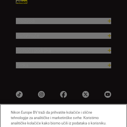
Proizvodi
Nadahnuće
Pomoć i podrška
Tvrtka
Nikon Europe BV traži da prihvatite kolačiće i slične
tehnologije za analitičke i marketinške svrhe. Koristimo
HR
Nikon Sites
analitičke kolačiće kako bismo učili iz podataka o korisniku.