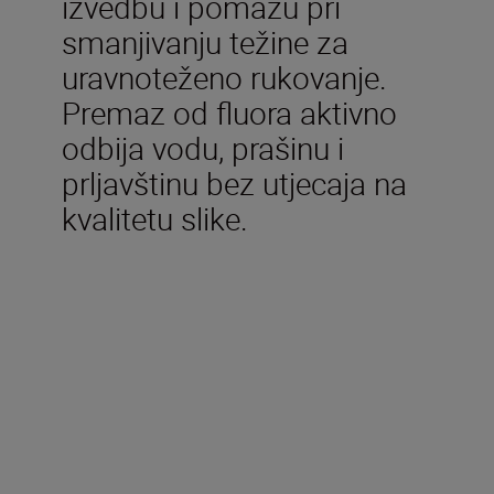
izvedbu i pomažu pri
smanjivanju težine za
uravnoteženo rukovanje.
Premaz od fluora aktivno
odbija vodu, prašinu i
prljavštinu bez utjecaja na
kvalitetu slike.
Tehničke specifikacije
Žarišna duljina