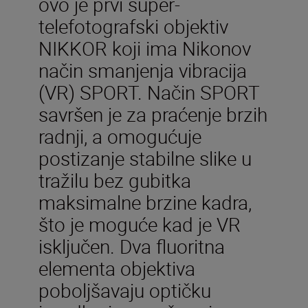
ovo je prvi super-
telefotografski objektiv
NIKKOR koji ima Nikonov
način smanjenja vibracija
(VR) SPORT. Način SPORT
savršen je za praćenje brzih
radnji, a omogućuje
postizanje stabilne slike u
tražilu bez gubitka
maksimalne brzine kadra,
što je moguće kad je VR
isključen. Dva fluoritna
elementa objektiva
poboljšavaju optičku