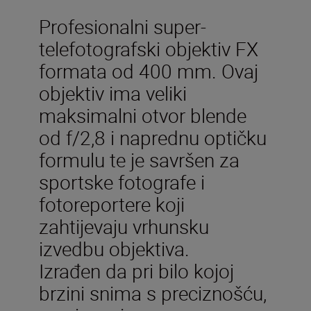
Profesionalni super-
telefotografski objektiv FX
formata od 400 mm. Ovaj
objektiv ima veliki
maksimalni otvor blende
od f/2,8 i naprednu optičku
formulu te je savršen za
sportske fotografe i
fotoreportere koji
zahtijevaju vrhunsku
izvedbu objektiva.
Izrađen da pri bilo kojoj
brzini snima s preciznošću,