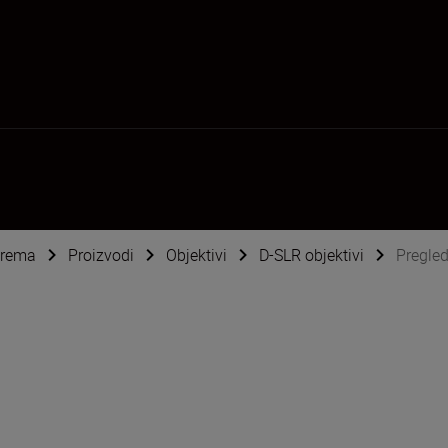
oprema
Proizvodi
Objektivi
D-SLR objektivi
Pregle