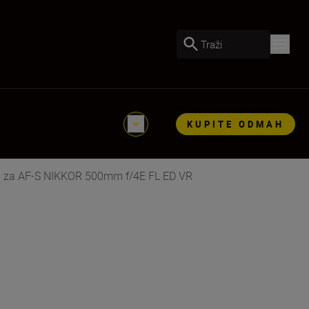
Traži
KUPITE ODMAH
d za AF-S NIKKOR 500mm f/4E FL ED VR