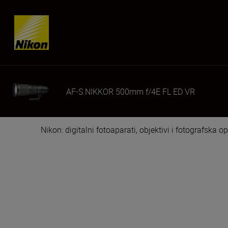
Skip content
AF-S NIKKOR 500mm f/4E FL ED VR
Nikon: digitalni fotoaparati, objektivi i fotografska 