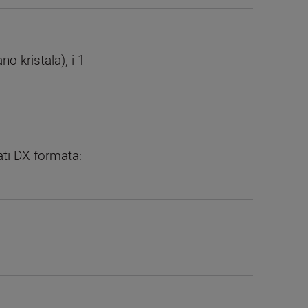
o kristala), i 1
ati DX formata: